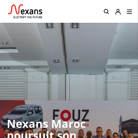
Close
Nexans Maroc
poursuit son