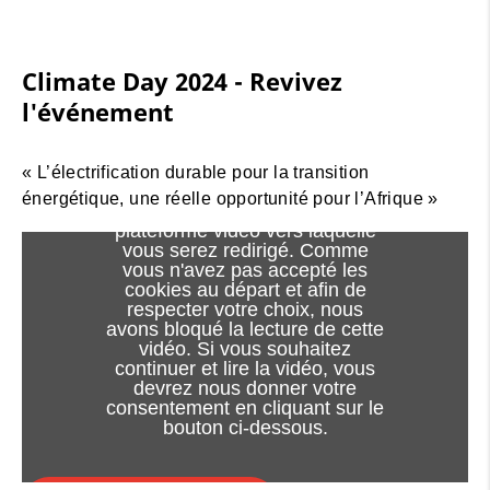
Climate Day 2024 - Revivez
l'événement
Le visionnage de cette vidéo
« L’électrification durable pour la transition
peut entraîner l'installation de
énergétique, une réelle opportunité pour l’Afrique »
cookies par le fournisseur de la
plateforme vidéo vers laquelle
vous serez redirigé. Comme
vous n'avez pas accepté les
cookies au départ et afin de
respecter votre choix, nous
avons bloqué la lecture de cette
vidéo. Si vous souhaitez
continuer et lire la vidéo, vous
devrez nous donner votre
consentement en cliquant sur le
bouton ci-dessous.